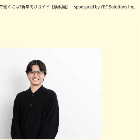
| SIerで働くには?新卒向けガイド【横浜編】
sponsored by YEC Solutions Inc.