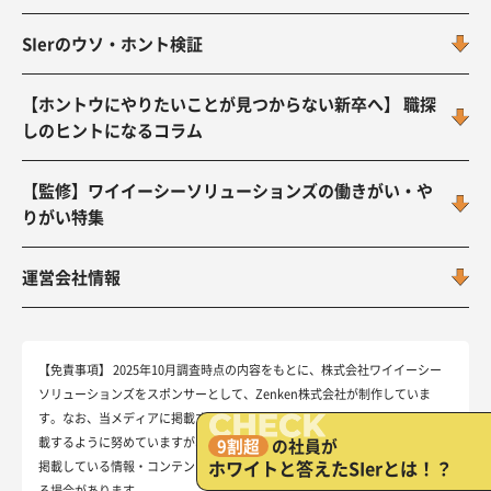
SIerのウソ・ホント検証
【ホントウにやりたいことが見つからない新卒へ】 職探
しのヒントになるコラム
【監修】ワイイーシーソリューションズの働きがい・や
りがい特集
運営会社情報
【免責事項】
2025年10月調査時点の内容をもとに、株式会社ワイイーシー
ソリューションズをスポンサーとして、Zenken株式会社が制作していま
す。なお、当メディアに掲載する情報は、可能な限り公正で正確な情報を掲
載するように努めていますが、最新情報は各公式サイトをご確認ください。
9割超
の社員が
ホワイトと答えた
SIerとは！？
掲載している情報・コンテンツ内容は、予告なしに変更または掲載中止とな
る場合があります。