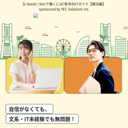
SI-Seeds | SIerで働くには?新卒向けガイド【横浜編】
sponsored by YEC Solutions Inc.
自信がなくても、
文系・IT未経験でも無問題！