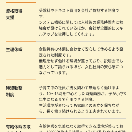
受験料やテキスト費用を会社が負担する制度で
資格取得
す。
支援
システム構築に関しては入社後の業務時間内に勉
強会が設けられているほか、会社が全面的にスキ
ルアップを後押ししてくれます。
女性特有の体調に合わせて安心して休めるよう設
生理休暇
定された制度です。
無理をせず働ける環境が整っており、説明会でも
魅力として語られるほど、女性社員の安心感につ
ながっています。
子育て中の社員が男女問わず無理なく働けるよ
時短勤務
う、10～15時を中心とした時短勤務が、子が小学3
制度
年生になるまで利用できる制度。
生活環境が変わっても家庭との両立を保ちなが
ら、長く働き続けられるよう工夫されています。
有給休暇を気兼ねなく取得できる環境が整ってお
有給休暇の
取
り、100％消化する社員もいるほど取りやすさが特