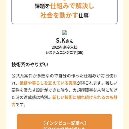
仕組みで解決し
課題を
社会を動かす
仕事
S.K
さん
2025年新卒入社
システムエンジニア(SE)
技術系のやりがい
公共系案件が多数なので自分の作った仕組みが毎日使わ
れ、
業務や暮らしを支えている実感
が得られます。難しい
要件を満たす設計ができた時や、大規模障害を未然に防げ
た時の達成感は格別。
新しい技術に触れ続けられるのも魅
力
です。
【インタビュー記事へ】